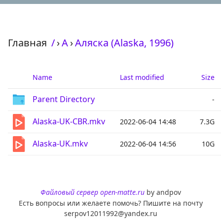
Главная
/
›
А
›
Аляска (Alaska, 1996)
Name
Last modified
Size
Parent Directory
-
Alaska-UK-CBR.mkv
2022-06-04 14:48
7.3G
Alaska-UK.mkv
2022-06-04 14:56
10G
Файловый сервер open-matte.ru
by andpov
Есть вопросы или желаете помочь? Пишите на почту
serpov12011992@yandex.ru