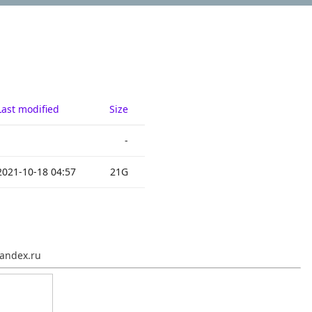
Last modified
Size
-
2021-10-18 04:57
21G
andex.ru