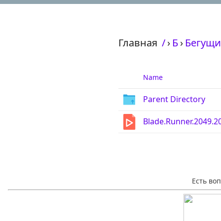
Главная
/
›
Б
›
Бегущий
Name
Parent Directory
Blade.Runner.2049.2
Есть во