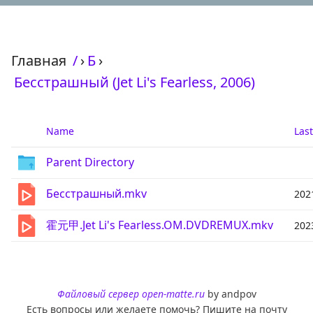
Главная
/
›
Б
›
Бесстрашный (Jet Li's Fearless, 2006)
Name
Las
Parent Directory
Бесстрашный.mkv
202
霍元甲.Jet Li's Fearless.OM.DVDREMUX.mkv
202
Файловый сервер open-matte.ru
by andpov
Есть вопросы или желаете помочь? Пишите на почту