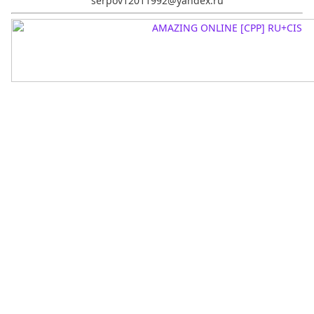
serpov12011992@yandex.ru