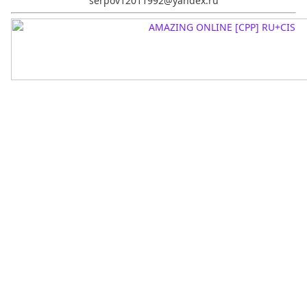
serpov12011992@yandex.ru