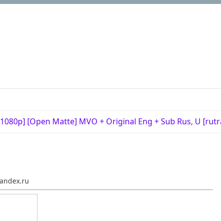
080p] [Open Matte] MVO + Original Eng + Sub Rus, U [rutr
andex.ru