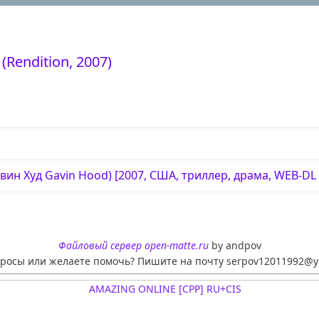
(Rendition, 2007)
эвин Худ Gavin Hood) [2007, США, триллер, драма, WEB-DL 1
Файловый сервер open-matte.ru
by andpov
просы или желаете помочь? Пишите на почту serpov12011992@y