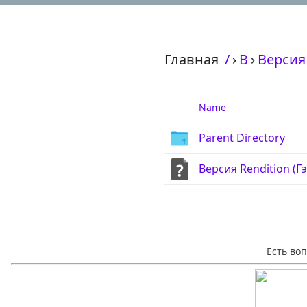
Главная
/
›
В
›
Версия 
Name
Parent Directory
Версия Rendition (Г
Есть во