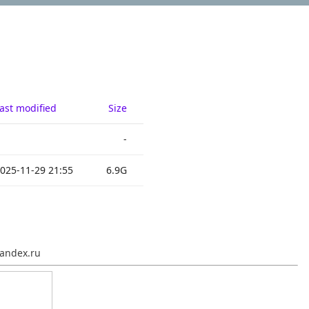
ast modified
Size
-
025-11-29 21:55
6.9G
andex.ru