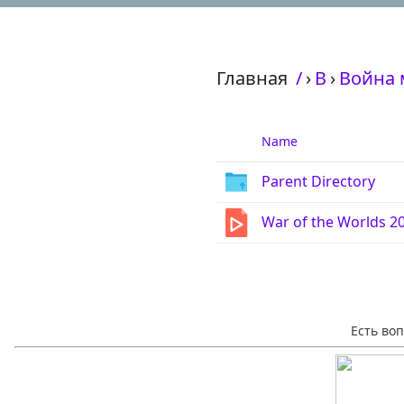
Главная
/
›
В
›
Война м
Name
Parent Directory
War of the Worlds 2
Есть во