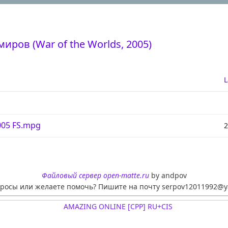
иров (War of the Worlds, 2005)
L
005 FS.mpg
2
Файловый сервер open-matte.ru
by andpov
просы или желаете помочь? Пишите на почту serpov12011992@y