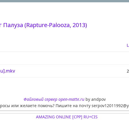
 Палуза (Rapture-Palooza, 2013)
L
lu].mkv
2
Файловый сервер open-matte.ru
by andpov
просы или желаете помочь? Пишите на почту serpov12011992@y