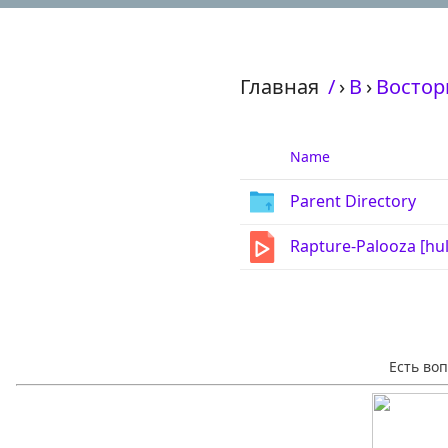
Главная
/
›
В
›
Восторг
Name
Parent Directory
Rapture-Palooza [hu
Есть во