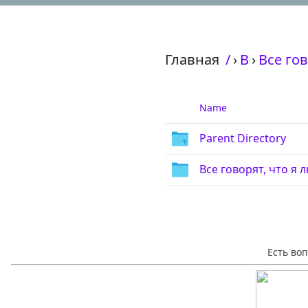
Главная
/
›
В
›
Все гов
Name
Parent Directory
Все говорят, что я 
Есть во