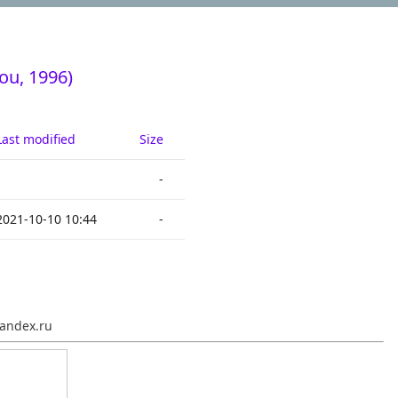
ou, 1996)
Last modified
Size
-
2021-10-10 10:44
-
andex.ru