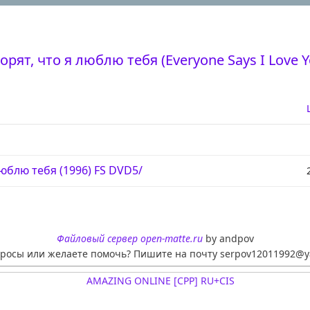
орят, что я люблю тебя (Everyone Says I Love Y
люблю тебя (1996) FS DVD5/
Файловый сервер open-matte.ru
by andpov
просы или желаете помочь? Пишите на почту serpov12011992@y