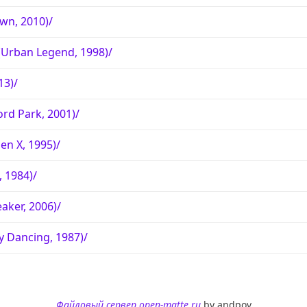
wn, 2010)/
Urban Legend, 1998)/
13)/
rd Park, 2001)/
en X, 1995)/
 1984)/
ker, 2006)/
y Dancing, 1987)/
Файловый сервер open-matte.ru
by andpov