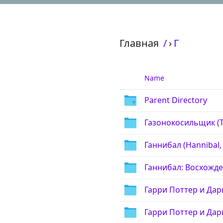
Главная
/
›
Г
Name
Parent Directory
Газонокосильщик (
Ганнибал (Hannibal,
Ганнибал: Восхожден
Гарри Поттер и Дары 
Гарри Поттер и Дары 