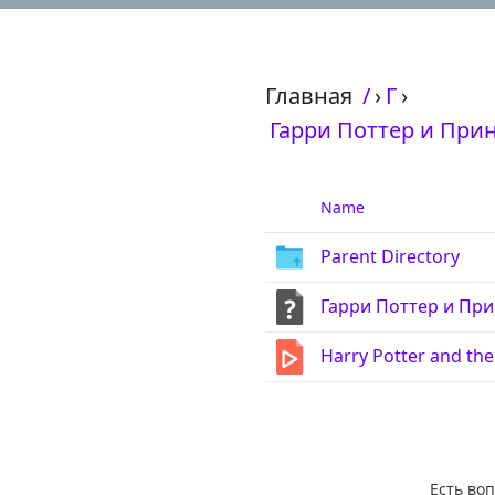
Главная
/
›
Г
›
Гарри Поттер и Принц
Name
Parent Directory
Гарри Поттер и Прин
Harry Potter and th
Есть во