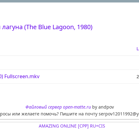
 лагуна (The Blue Lagoon, 1980)
L
0) Fullscreen.mkv
2
Файловый сервер open-matte.ru
by andpov
просы или желаете помочь? Пишите на почту serpov12011992@y