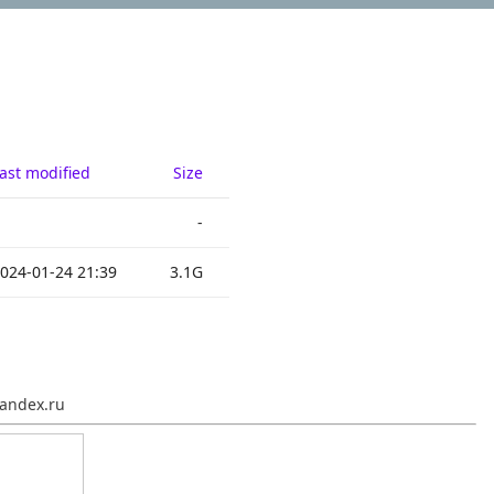
ast modified
Size
-
024-01-24 21:39
3.1G
andex.ru