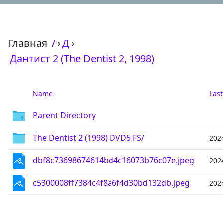
Главная
/
›
Д
›
Дантист 2 (The Dentist 2, 1998)
Name
Last
Parent Directory
The Dentist 2 (1998) DVD5 FS/
202
dbf8c73698674614bd4c16073b76c07e.jpeg
202
c5300008ff7384c4f8a6f4d30bd132db.jpeg
202