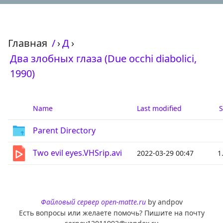
Главная
/
›
Д
›
Два злобных глаза (Due occhi diabolici,
1990)
Name
Last modified
S
Parent Directory
Two evil eyes.VHSrip.avi
2022-03-29 00:47
1
Файловый сервер open-matte.ru
by andpov
Есть вопросы или желаете помочь? Пишите на почту