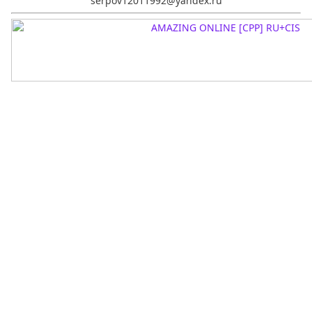
serpov12011992@yandex.ru