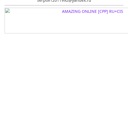
serpov12011992@yandex.ru