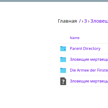
Главная
/
›
З
›
Зловещ
Name
Parent Directory
Зловещие мертвецы
Die Armee der Finste
Зловещие мертвецы 3