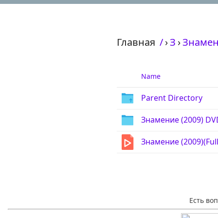
Главная
/
›
З
›
Знамен
Name
Parent Directory
Знамение (2009) DV
Знамение (2009)(Ful
Есть во