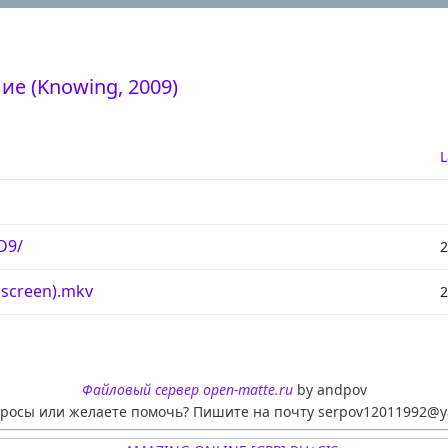
ие (Knowing, 2009)
L
D9/
2
lscreen).mkv
2
Файловый сервер open-matte.ru
by andpov
просы или желаете помочь? Пишите на почту serpov12011992@y