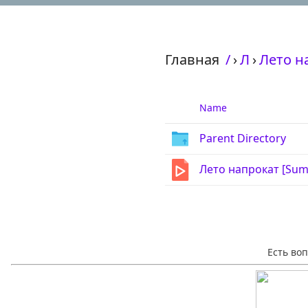
Главная
/
›
Л
›
Лето н
Name
Parent Directory
Лето напрокат [Sum
Есть во