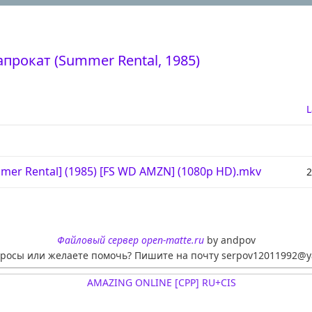
апрокат (Summer Rental, 1985)
L
mer Rental] (1985) [FS WD AMZN] (1080p HD).mkv
2
Файловый сервер open-matte.ru
by andpov
просы или желаете помочь? Пишите на почту serpov12011992@y