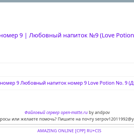
мер 9 | Любовный напиток №9 (Love Potion N
мер 9 Любовный напиток номер 9 Love Potion No. 9 (Дэйл
Файловый сервер open-matte.ru
by andpov
просы или желаете помочь? Пишите на почту serpov12011992@y