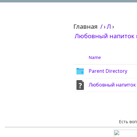
Главная
/
›
Л
›
Любовный напиток но
Name
Parent Directory
Любовный напиток но
Есть во