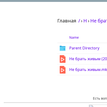
Главная
/
›
Н
›
Не бра
Name
Parent Directory
Не брать живым (20
Не брать живым.mk
Есть во