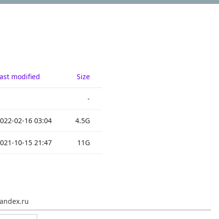
ast modified
Size
-
022-02-16 03:04
4.5G
021-10-15 21:47
11G
andex.ru