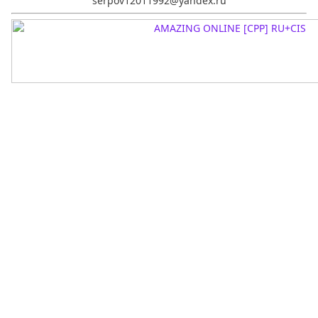
serpov12011992@yandex.ru