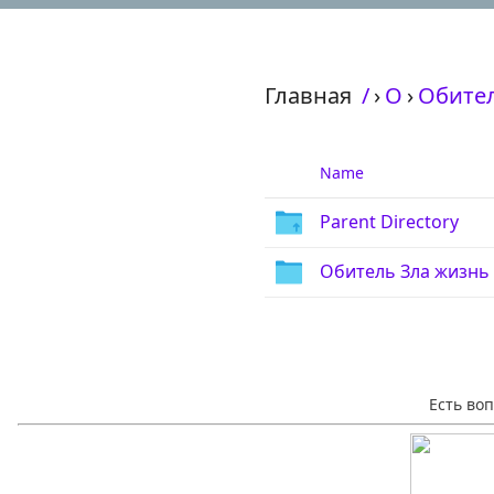
Главная
/
›
О
›
Обитель
Name
Parent Directory
Обитель Зла жизнь
Есть во