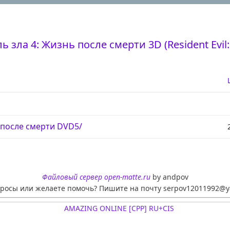
 зла 4: Жизнь после смерти 3D (Resident Evil: A
 после смерти DVD5/
Файловый сервер open-matte.ru
by andpov
просы или желаете помочь? Пишите на почту serpov12011992@y