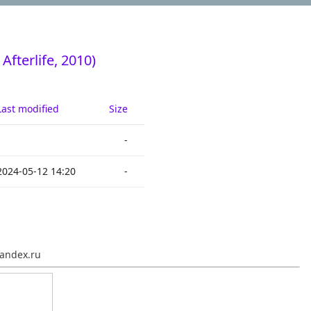
fterlife, 2010)
Last modified
Size
-
2024-05-12 14:20
-
andex.ru