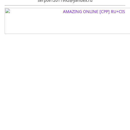
serpov12011992@yandex.ru