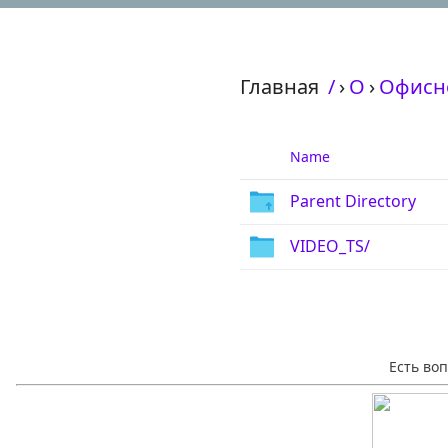
Главная
/
›
О
›
Офисно
Name
Parent Directory
VIDEO_TS/
Есть во