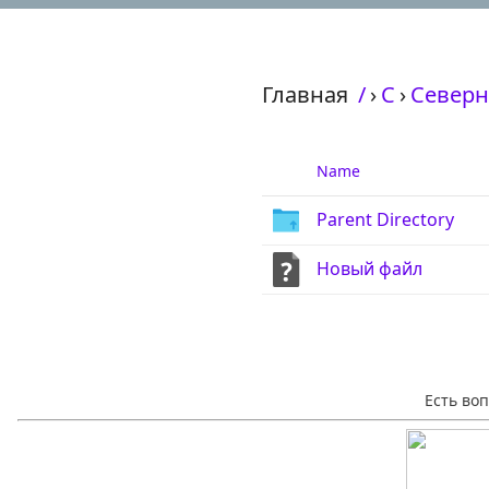
Главная
/
›
С
›
Северна
Name
Parent Directory
Новый файл
Есть во