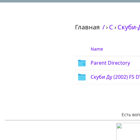
Главная
/
›
С
›
Скуби-Д
Name
Parent Directory
Скуби Ду (2002) FS 
Есть во