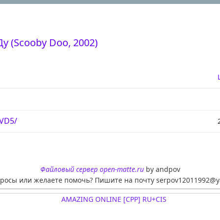
у (Scooby Doo, 2002)
DVD5/
Файловый сервер open-matte.ru
by andpov
просы или желаете помочь? Пишите на почту serpov12011992@y