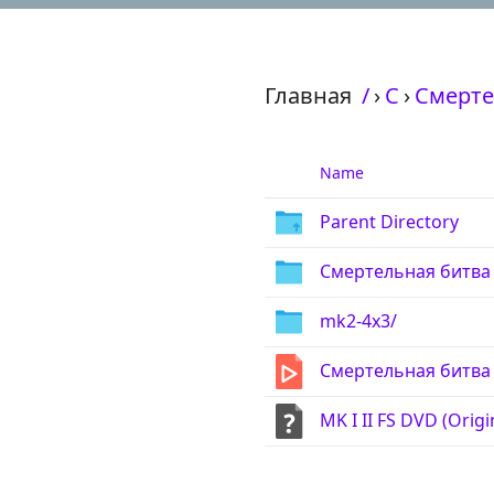
Главная
/
›
С
›
Смертел
Name
Parent Directory
Смертельная битва 2
mk2-4x3/
Смертельная битва 2
MK I II FS DVD (Or