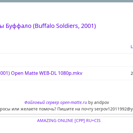
 Буффало (Buffalo Soldiers, 2001)
L
001) Open Matte WEB-DL 1080p.mkv
2
Файловый сервер open-matte.ru
by andpov
просы или желаете помочь? Пишите на почту serpov12011992@y