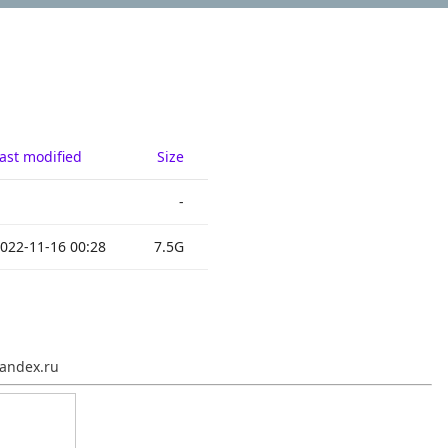
ast modified
Size
-
022-11-16 00:28
7.5G
andex.ru