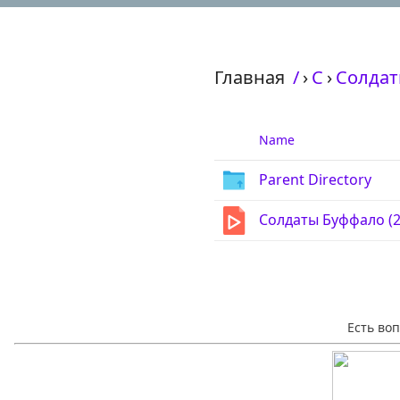
Главная
/
›
С
›
Солдаты
Name
Parent Directory
Солдаты Буффало (2
Есть во