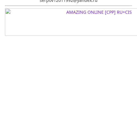
serpov12011992@yandex.ru