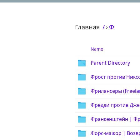
Главная
/
›
Ф
Name
Parent Directory
Фрост против Никсон
Фрилансеры (Freelan
Фредди против Джейс
Франкенштейн | Фра
Форс-мажор | Возвра