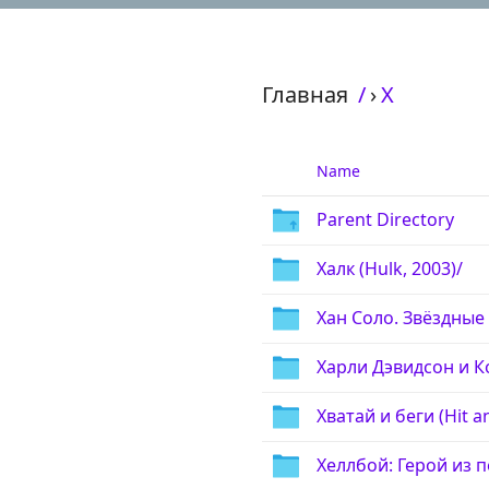
Главная
/
›
Х
Name
Parent Directory
Халк (Hulk, 2003)/
Хан Соло. Звёздные в
Харли Дэвидсон и К
Хватай и беги (Hit a
Хеллбой: Герой из пе