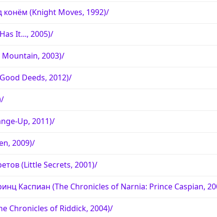
 конём (Knight Moves, 1992)/
s It..., 2005)/
 Mountain, 2003)/
Good Deeds, 2012)/
)/
ange-Up, 2011)/
n, 2009)/
ов (Little Secrets, 2001)/
нц Каспиан (The Chronicles of Narnia: Prince Caspian, 20
 Chronicles of Riddick, 2004)/