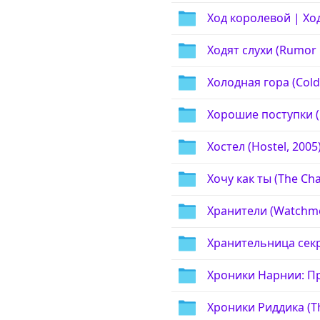
Ход королевой | Ход
Ходят слухи (Rumor Ha
Холодная гора (Cold
Хорошие поступки (
Хостел (Hostel, 2005
Хочу как ты (The Ch
Хранители (Watchme
Хранительница секрет
Хроники Нарнии: При
Хроники Риддика (The