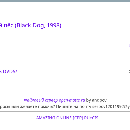
пёс (Black Dog, 1998)
FS DVD5/
Файловый сервер open-matte.ru
by andpov
просы или желаете помочь? Пишите на почту serpov12011992@y