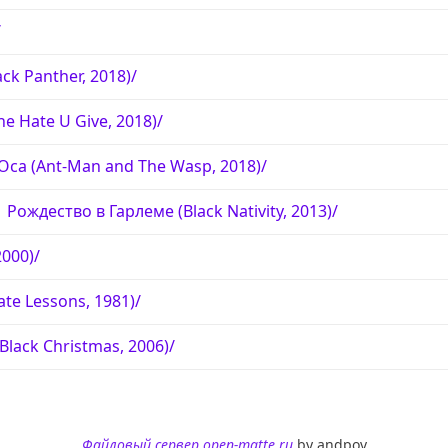
/
ck Panther, 2018)/
e Hate U Give, 2018)/
Оса (Ant-Man and The Wasp, 2018)/
Рождество в Гарлеме (Black Nativity, 2013)/
2000)/
te Lessons, 1981)/
lack Christmas, 2006)/
Файловый сервер open-matte.ru
by andpov