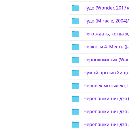
Чудо (Wonder, 2017)
Чудо (Miracle, 2004)/
Чего ждать, когда ж
Челюсти 4: Месть (J
Чернокнижник (Warl
Чужой против Хищника
Человек-мотылёк (T
Черепашки-ниндзя (T
Черепашки-ниндзя 2:
Черепашки-ниндзя 3 (