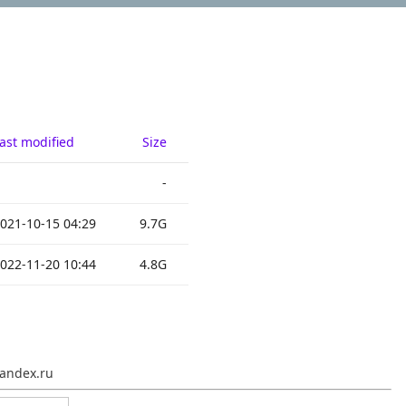
ast modified
Size
-
021-10-15 04:29
9.7G
022-11-20 10:44
4.8G
andex.ru